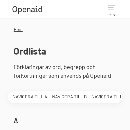
Hoppa till huvudinnehåll
Meny
Hem
Ordlista
Förklaringar av ord, begrepp och
förkortningar som används på Openaid.
Hoppa över alfabetsmenyn
NAVIGERA TILL
A
NAVIGERA TILL
B
NAVIGERA TILL
C
A