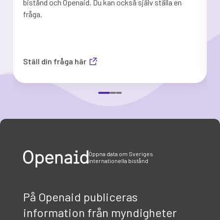
bistånd och Openaid. Du kan också själv ställa en
e
fråga.
n
Ställ din fråga här
Item
1
of
3
Öppna data om Sveriges
internationella bistånd
På Openaid publiceras
information från myndigheter