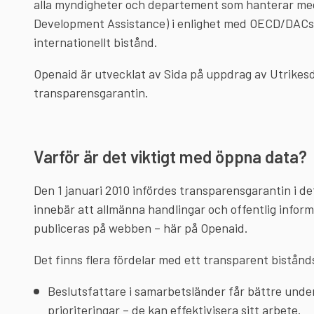
alla myndigheter och departement som hanterar mede
Development Assistance) i enlighet med OECD/DACs k
internationellt bistånd.
Openaid är utvecklat av Sida på uppdrag av Utrike
transparensgarantin.
Varför är det viktigt med öppna data?
Den 1 januari 2010 infördes transparensgarantin i d
innebär att allmänna handlingar och offentlig infor
publiceras på webben – här på Openaid.
Det finns flera fördelar med ett transparent bistån
Beslutsfattare i samarbetsländer får bättre under
prioriteringar – de kan effektivisera sitt arbete.