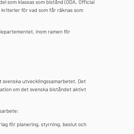
l som klassas som bistånd (ODA, Official
riterier för vad som får räknas som
sdepartementet, inom ramen för
et svenska utvecklingssamarbetet. Det
mation om det svenska biståndet aktivt
dsarbete:
lag för planering, styrning, beslut och