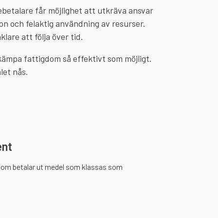
etalare får möjlighet att utkräva ansvar
ion och felaktig användning av resurser.
lare att följa över tid.
ämpa fattigdom så effektivt som möjligt.
let nås.
ent
som betalar ut medel som klassas som