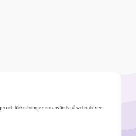
Så
grepp och förkortningar som används på webbplatsen.
Sida
mynd