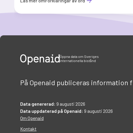
Läs mer om
Förklaringar av ord
Item
1
of
3
Öppna data om Sveriges
internationella bistånd
På Openaid publiceras information 
Data genererad:
9 augusti 2026
Data uppdaterad på Openaid:
9 augusti 2026
Om Openaid
Kontakt