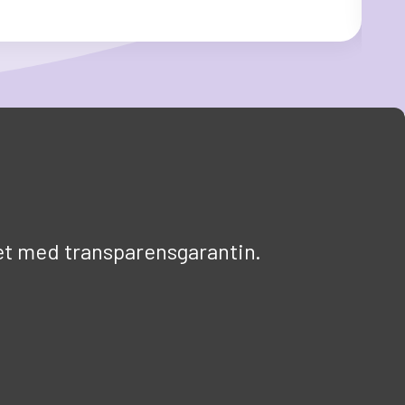
Läs
et med transparensgarantin.