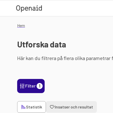
Hoppa till huvudinnehåll
Hem
Utforska data
Här kan du filtrera på flera olika parametrar
Filter
1
Statistik
Insatser och resultat