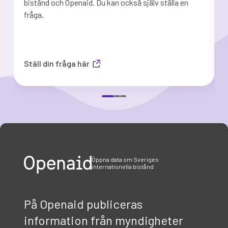
bistånd och Openaid. Du kan också själv ställa en
e
fråga.
n
Ställ din fråga här
Item
1
of
3
Öppna data om Sveriges
internationella bistånd
På Openaid publiceras
information från myndigheter