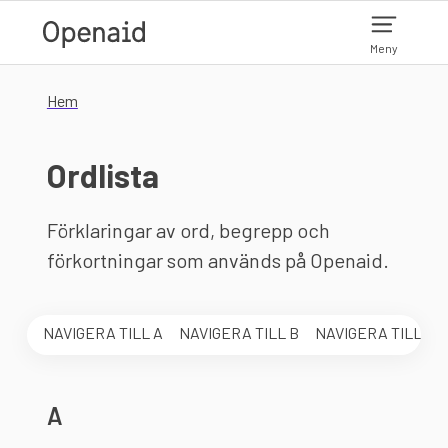
Hoppa till huvudinnehåll
Meny
Hem
Ordlista
Förklaringar av ord, begrepp och
förkortningar som används på Openaid.
Hoppa över alfabetsmenyn
NAVIGERA TILL
A
NAVIGERA TILL
B
NAVIGERA TILL
C
A