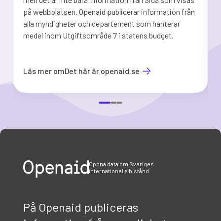
på webbplatsen. Openaid publicerar information från
b
alla myndigheter och departement som hanterar
medel inom Utgiftsområde 7 i statens budget.
d
Läs mer om
Det här är openaid.se
Item
1
of
3
Öppna data om Sveriges
internationella bistånd
På Openaid publiceras