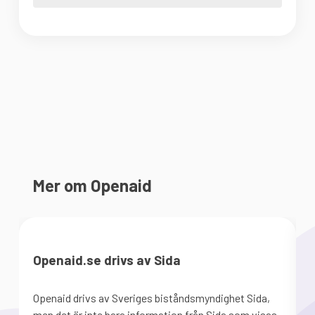
Mer om Openaid
Openaid.se drivs av Sida
Openaid drivs av Sveriges biståndsmyndighet Sida,
S
men det är inte bara information från Sida som visas