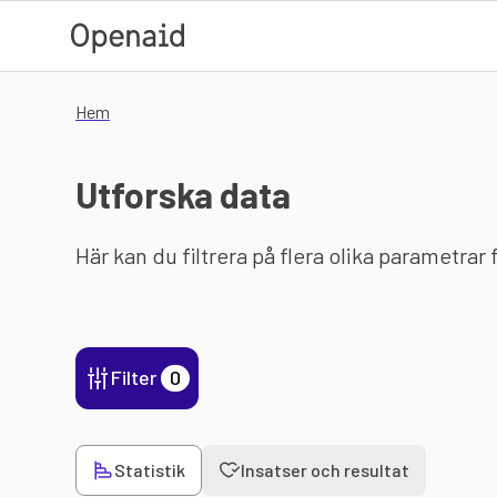
Hoppa till huvudinnehåll
Hem
Utforska data
Här kan du filtrera på flera olika parametrar
Filter
0
Statistik
Insatser och resultat