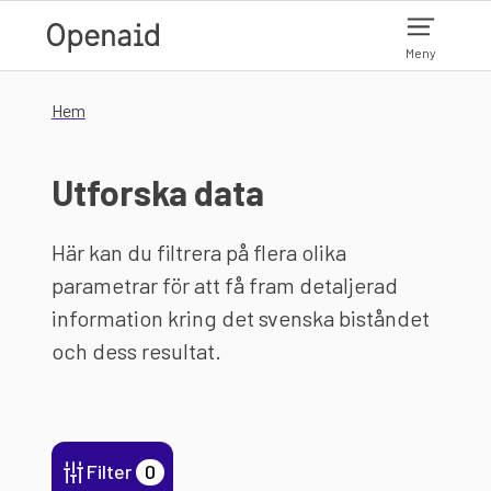
Hoppa till huvudinnehåll
Meny
Hem
Utforska data
Här kan du filtrera på flera olika
parametrar för att få fram detaljerad
information kring det svenska biståndet
och dess resultat.
Filter
0