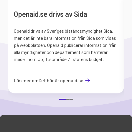
Openaid.se drivs av Sida
Openaid drivs av Sveriges biståndsmyndighet Sida,
S
men det är inte bara information från Sida som visas
på webbplatsen. Openaid publicerar information från
b
alla myndigheter och departement som hanterar
medel inom Utgiftsområde 7 i statens budget.
d
Läs mer om
Det här är openaid.se
Item
1
of
3