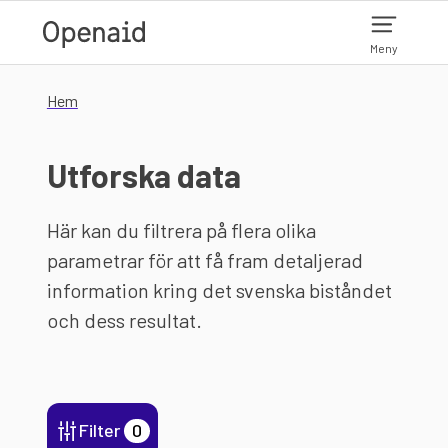
Hoppa till huvudinnehåll
Meny
Hem
Utforska data
Här kan du filtrera på flera olika
parametrar för att få fram detaljerad
information kring det svenska biståndet
och dess resultat.
Filter
0