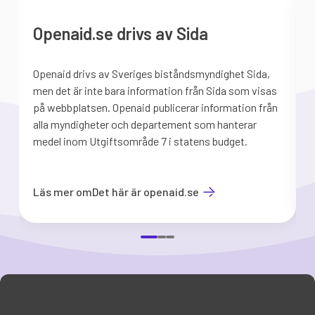
Openaid.se drivs av Sida
Openaid drivs av Sveriges biståndsmyndighet Sida,
S
men det är inte bara information från Sida som visas
på webbplatsen. Openaid publicerar information från
b
alla myndigheter och departement som hanterar
medel inom Utgiftsområde 7 i statens budget.
d
Läs mer om
Det här är openaid.se
Item
1
of
3