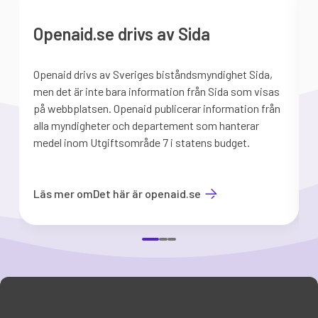
Openaid.se drivs av Sida
Openaid drivs av Sveriges biståndsmyndighet Sida,
S
men det är inte bara information från Sida som visas
på webbplatsen. Openaid publicerar information från
b
alla myndigheter och departement som hanterar
medel inom Utgiftsområde 7 i statens budget.
d
Läs mer om
Det här är openaid.se
Item
1
of
3