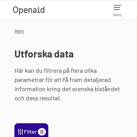
Hoppa till huvudinnehåll
Meny
Hem
Utforska data
Här kan du filtrera på flera olika
parametrar för att få fram detaljerad
information kring det svenska biståndet
och dess resultat.
Filter
0