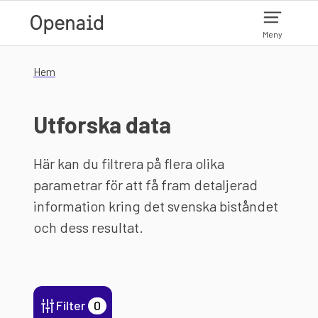
Hoppa till huvudinnehåll
Meny
Hem
Utforska data
Här kan du filtrera på flera olika
parametrar för att få fram detaljerad
information kring det svenska biståndet
och dess resultat.
Filter
0