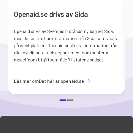
Openaid.se drivs av Sida
Openaid drivs av Sveriges biståndsmyndighet Sida,
S
men det är inte bara information från Sida som visas
på webbplatsen. Openaid publicerar information från
b
alla myndigheter och departement som hanterar
medel inom Utgiftsområde 7 i statens budget.
d
Läs mer om
Det här är openaid.se
Item
1
of
3