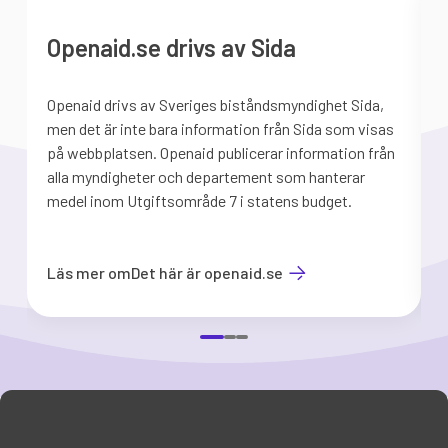
Openaid.se drivs av Sida
Openaid drivs av Sveriges biståndsmyndighet Sida,
S
men det är inte bara information från Sida som visas
på webbplatsen. Openaid publicerar information från
b
alla myndigheter och departement som hanterar
medel inom Utgiftsområde 7 i statens budget.
d
Läs mer om
Det här är openaid.se
Item
1
of
3