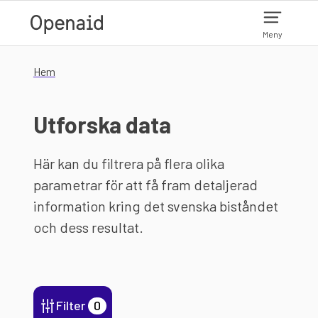
Hoppa till huvudinnehåll
Meny
Hem
Utforska data
Här kan du filtrera på flera olika
parametrar för att få fram detaljerad
information kring det svenska biståndet
och dess resultat.
Filter
0