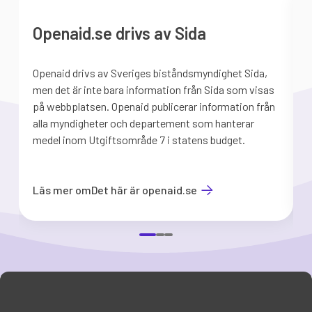
Openaid.se drivs av Sida
Openaid drivs av Sveriges biståndsmyndighet Sida,
S
men det är inte bara information från Sida som visas
på webbplatsen. Openaid publicerar information från
b
alla myndigheter och departement som hanterar
medel inom Utgiftsområde 7 i statens budget.
d
Läs mer om
Det här är openaid.se
Item
1
of
3