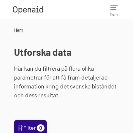
Hoppa till huvudinnehåll
Meny
Hem
Utforska data
Här kan du filtrera på flera olika
parametrar för att få fram detaljerad
information kring det svenska biståndet
och dess resultat.
Filter
0