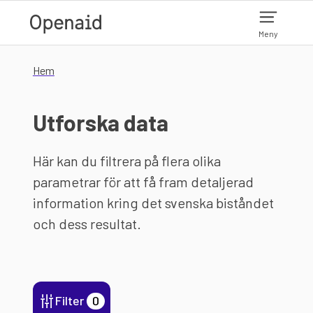
Hoppa till huvudinnehåll
Meny
Hem
Utforska data
Här kan du filtrera på flera olika
parametrar för att få fram detaljerad
information kring det svenska biståndet
och dess resultat.
Filter
0