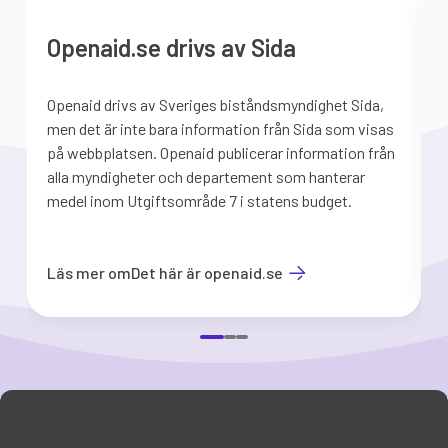
Openaid.se drivs av Sida
Openaid drivs av Sveriges biståndsmyndighet Sida,
S
men det är inte bara information från Sida som visas
på webbplatsen. Openaid publicerar information från
b
alla myndigheter och departement som hanterar
medel inom Utgiftsområde 7 i statens budget.
d
Läs mer om
Det här är openaid.se
Item
1
of
3