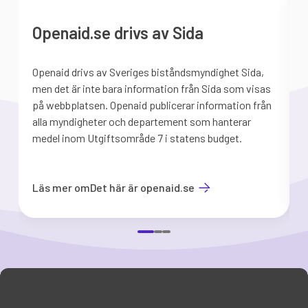
Openaid.se drivs av Sida
Openaid drivs av Sveriges biståndsmyndighet Sida,
S
men det är inte bara information från Sida som visas
på webbplatsen. Openaid publicerar information från
b
alla myndigheter och departement som hanterar
medel inom Utgiftsområde 7 i statens budget.
d
Läs mer om
Det här är openaid.se
Item
1
of
3