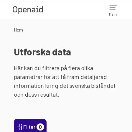
Hoppa till huvudinnehåll
Meny
Hem
Utforska data
Här kan du filtrera på flera olika
parametrar för att få fram detaljerad
information kring det svenska biståndet
och dess resultat.
Filter
0