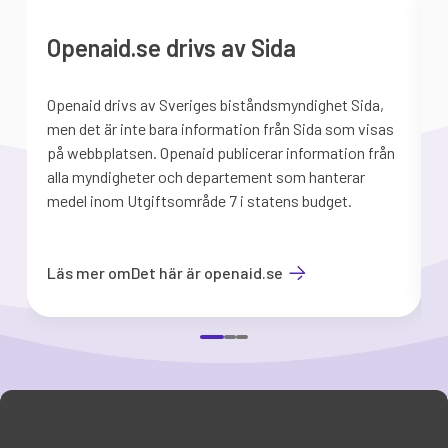
Openaid.se drivs av Sida
Openaid drivs av Sveriges biståndsmyndighet Sida,
S
men det är inte bara information från Sida som visas
på webbplatsen. Openaid publicerar information från
b
alla myndigheter och departement som hanterar
medel inom Utgiftsområde 7 i statens budget.
d
Läs mer om
Det här är openaid.se
Item
1
of
3