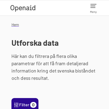
Hoppa till huvudinnehåll
Meny
Hem
Utforska data
Här kan du filtrera på flera olika
parametrar för att få fram detaljerad
information kring det svenska biståndet
och dess resultat.
Filter
0