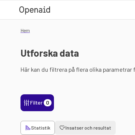
Hoppa till huvudinnehåll
Hem
Utforska data
Här kan du filtrera på flera olika parametrar
Filter
0
Statistik
Insatser och resultat