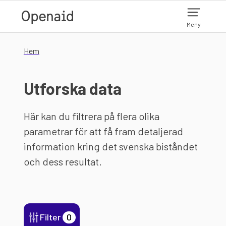
Hoppa till huvudinnehåll
Meny
Hem
Utforska data
Här kan du filtrera på flera olika
parametrar för att få fram detaljerad
information kring det svenska biståndet
och dess resultat.
Filter
0