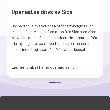
Openaid.se drivs av Sida
Openaid drivs av Sveriges biståndsmyndighet Sida,
S
men det är inte bara information från Sida som visas
på webbplatsen. Openaid publicerar information från
b
alla myndigheter och departement som hanterar
medel inom Utgiftsområde 7 i statens budget.
d
Läs mer om
Det här är openaid.se
Item
1
of
3