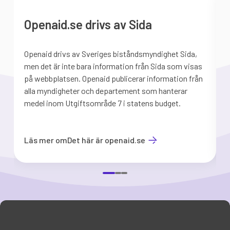
Openaid.se drivs av Sida
Openaid drivs av Sveriges biståndsmyndighet Sida,
S
men det är inte bara information från Sida som visas
på webbplatsen. Openaid publicerar information från
b
alla myndigheter och departement som hanterar
medel inom Utgiftsområde 7 i statens budget.
d
Läs mer om
Det här är openaid.se
Item
1
of
3