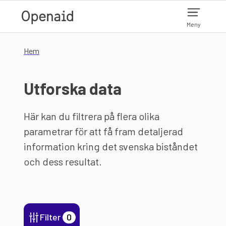
Hoppa till huvudinnehåll
Meny
Hem
Utforska data
Här kan du filtrera på flera olika
parametrar för att få fram detaljerad
information kring det svenska biståndet
och dess resultat.
Filter
0