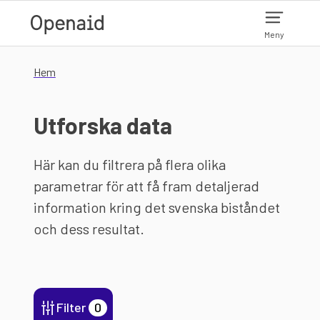
Hoppa till huvudinnehåll
Meny
Hem
Utforska data
Här kan du filtrera på flera olika
parametrar för att få fram detaljerad
information kring det svenska biståndet
och dess resultat.
Filter
0