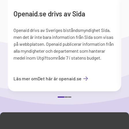
Openaid.se drivs av Sida
Openaid drivs av Sveriges biståndsmyndighet Sida,
S
men det är inte bara information från Sida som visas
på webbplatsen. Openaid publicerar information från
b
alla myndigheter och departement som hanterar
medel inom Utgiftsområde 7 i statens budget.
d
Läs mer om
Det här är openaid.se
Item
1
of
3