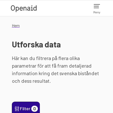
Hoppa till huvudinnehåll
Meny
Hem
Utforska data
Här kan du filtrera på flera olika
parametrar för att få fram detaljerad
information kring det svenska biståndet
och dess resultat.
Filter
0