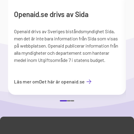
Openaid.se drivs av Sida
Openaid drivs av Sveriges biståndsmyndighet Sida,
S
men det är inte bara information från Sida som visas
på webbplatsen. Openaid publicerar information från
b
alla myndigheter och departement som hanterar
medel inom Utgiftsområde 7 i statens budget.
d
Läs mer om
Det här är openaid.se
Item
1
of
3