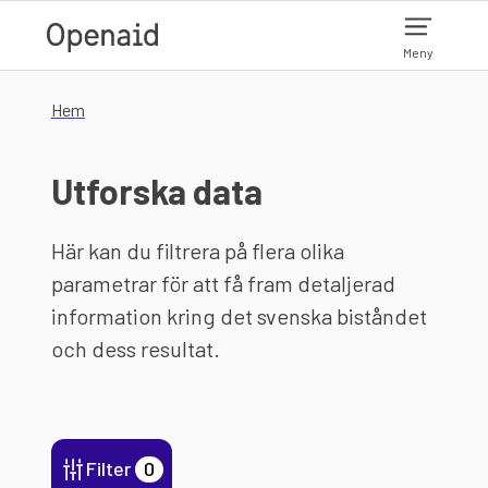
Hoppa till huvudinnehåll
Meny
Hem
Utforska data
Här kan du filtrera på flera olika
parametrar för att få fram detaljerad
information kring det svenska biståndet
och dess resultat.
Filter
0