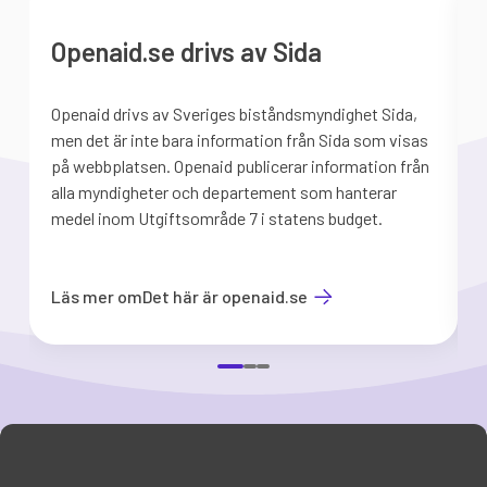
Openaid.se drivs av Sida
Openaid drivs av Sveriges biståndsmyndighet Sida,
S
men det är inte bara information från Sida som visas
på webbplatsen. Openaid publicerar information från
b
alla myndigheter och departement som hanterar
medel inom Utgiftsområde 7 i statens budget.
d
Läs mer om
Det här är openaid.se
Item
1
of
3