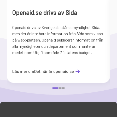
Openaid.se drivs av Sida
Openaid drivs av Sveriges biståndsmyndighet Sida,
S
men det är inte bara information från Sida som visas
på webbplatsen. Openaid publicerar information från
b
alla myndigheter och departement som hanterar
medel inom Utgiftsområde 7 i statens budget.
d
Läs mer om
Det här är openaid.se
Item
1
of
3