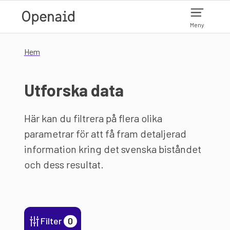
Hoppa till huvudinnehåll
Meny
Hem
Utforska data
Här kan du filtrera på flera olika
parametrar för att få fram detaljerad
information kring det svenska biståndet
och dess resultat.
Filter
0