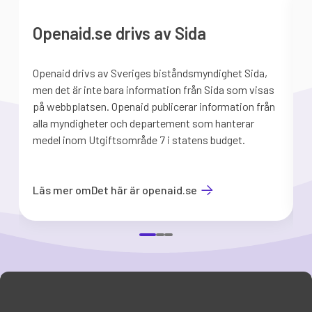
Openaid.se drivs av Sida
Openaid drivs av Sveriges biståndsmyndighet Sida,
S
men det är inte bara information från Sida som visas
på webbplatsen. Openaid publicerar information från
b
alla myndigheter och departement som hanterar
medel inom Utgiftsområde 7 i statens budget.
d
Läs mer om
Det här är openaid.se
Item
1
of
3