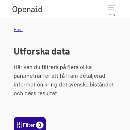
Hoppa till huvudinnehåll
Meny
Hem
Utforska data
Här kan du filtrera på flera olika
parametrar för att få fram detaljerad
information kring det svenska biståndet
och dess resultat.
Filter
0