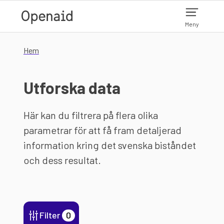
Hoppa till huvudinnehåll
Meny
Hem
Utforska data
Här kan du filtrera på flera olika
parametrar för att få fram detaljerad
information kring det svenska biståndet
och dess resultat.
Filter
0