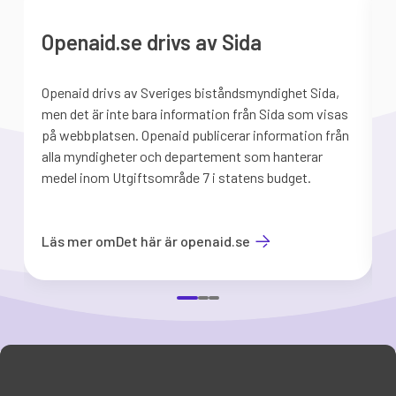
Openaid.se drivs av Sida
Openaid drivs av Sveriges biståndsmyndighet Sida,
S
men det är inte bara information från Sida som visas
på webbplatsen. Openaid publicerar information från
b
alla myndigheter och departement som hanterar
medel inom Utgiftsområde 7 i statens budget.
d
Läs mer om
Det här är openaid.se
Item
1
of
3