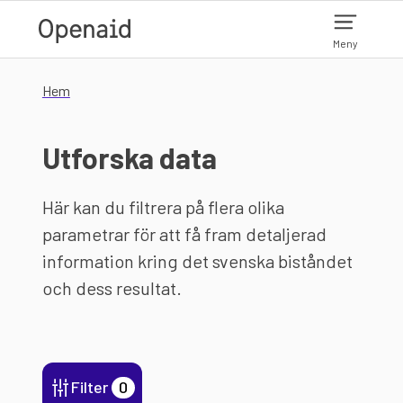
Hoppa till huvudinnehåll
Meny
Hem
Utforska data
Här kan du filtrera på flera olika
parametrar för att få fram detaljerad
information kring det svenska biståndet
och dess resultat.
Filter
0