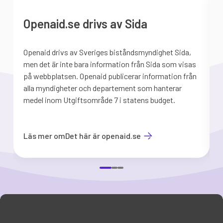
Openaid.se drivs av Sida
Openaid drivs av Sveriges biståndsmyndighet Sida,
S
men det är inte bara information från Sida som visas
på webbplatsen. Openaid publicerar information från
b
alla myndigheter och departement som hanterar
medel inom Utgiftsområde 7 i statens budget.
d
Läs mer om
Det här är openaid.se
Item
1
of
3