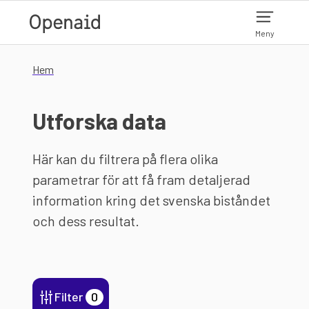
Hoppa till huvudinnehåll
Meny
Hem
Utforska data
Här kan du filtrera på flera olika
parametrar för att få fram detaljerad
information kring det svenska biståndet
och dess resultat.
Filter
0