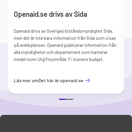
Openaid.se drivs av Sida
Openaid drivs av Sveriges biståndsmyndighet Sida,
S
men det är inte bara information från Sida som visas
på webbplatsen. Openaid publicerar information från
b
alla myndigheter och departement som hanterar
medel inom Utgiftsområde 7 i statens budget.
d
Läs mer om
Det här är openaid.se
Item
1
of
3