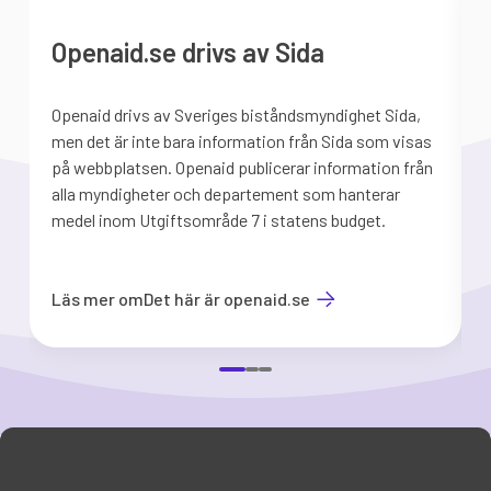
Openaid.se drivs av Sida
Openaid drivs av Sveriges biståndsmyndighet Sida,
S
men det är inte bara information från Sida som visas
på webbplatsen. Openaid publicerar information från
b
alla myndigheter och departement som hanterar
medel inom Utgiftsområde 7 i statens budget.
d
Läs mer om
Det här är openaid.se
Item
1
of
3