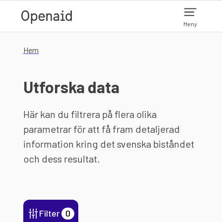
Hoppa till huvudinnehåll
Meny
Hem
Utforska data
Här kan du filtrera på flera olika
parametrar för att få fram detaljerad
information kring det svenska biståndet
och dess resultat.
Filter
0