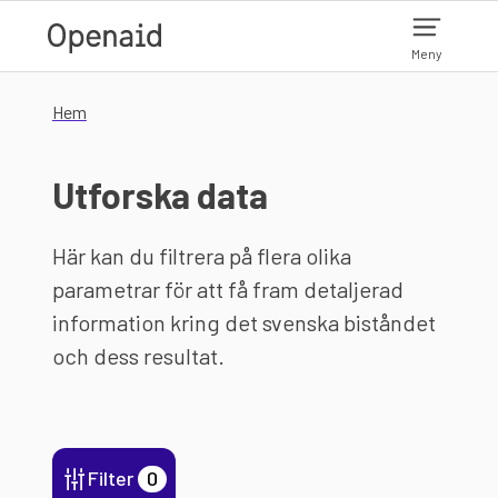
Hoppa till huvudinnehåll
Meny
Hem
Utforska data
Här kan du filtrera på flera olika
parametrar för att få fram detaljerad
information kring det svenska biståndet
och dess resultat.
Filter
0