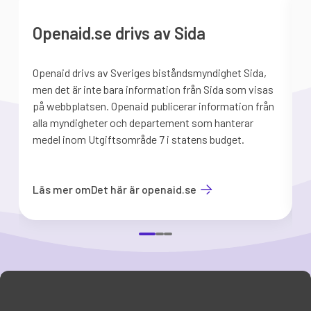
Openaid.se drivs av Sida
Openaid drivs av Sveriges biståndsmyndighet Sida,
S
men det är inte bara information från Sida som visas
på webbplatsen. Openaid publicerar information från
b
alla myndigheter och departement som hanterar
medel inom Utgiftsområde 7 i statens budget.
d
Läs mer om
Det här är openaid.se
Item
1
of
3