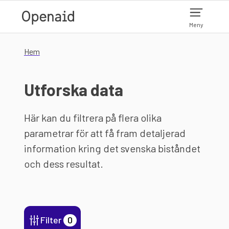
Hoppa till huvudinnehåll
Meny
Hem
Utforska data
Här kan du filtrera på flera olika
parametrar för att få fram detaljerad
information kring det svenska biståndet
och dess resultat.
Filter
0