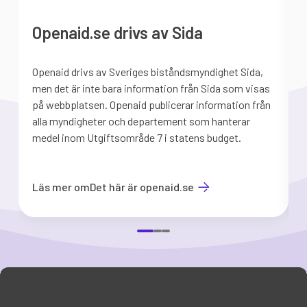
Openaid.se drivs av Sida
Openaid drivs av Sveriges biståndsmyndighet Sida,
S
men det är inte bara information från Sida som visas
på webbplatsen. Openaid publicerar information från
b
alla myndigheter och departement som hanterar
medel inom Utgiftsområde 7 i statens budget.
d
Läs mer om
Det här är openaid.se
Item
1
of
3