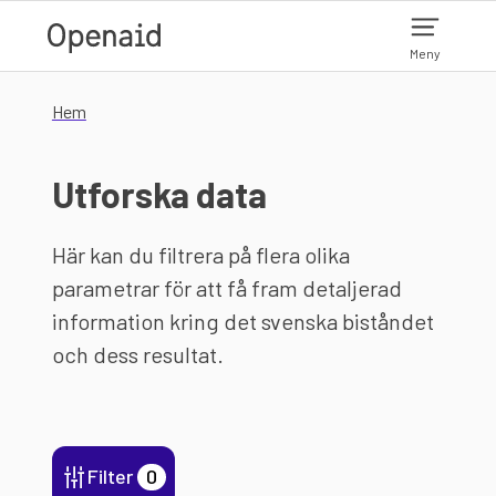
Hoppa till huvudinnehåll
Meny
Hem
Utforska data
Här kan du filtrera på flera olika
parametrar för att få fram detaljerad
information kring det svenska biståndet
och dess resultat.
Filter
0