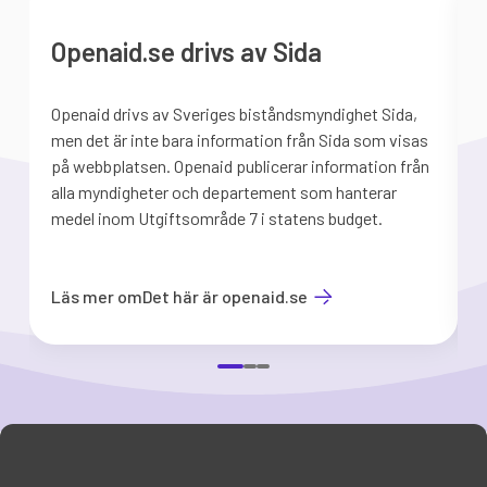
Openaid.se drivs av Sida
Openaid drivs av Sveriges biståndsmyndighet Sida,
S
men det är inte bara information från Sida som visas
på webbplatsen. Openaid publicerar information från
b
alla myndigheter och departement som hanterar
medel inom Utgiftsområde 7 i statens budget.
d
Läs mer om
Det här är openaid.se
Item
1
of
3