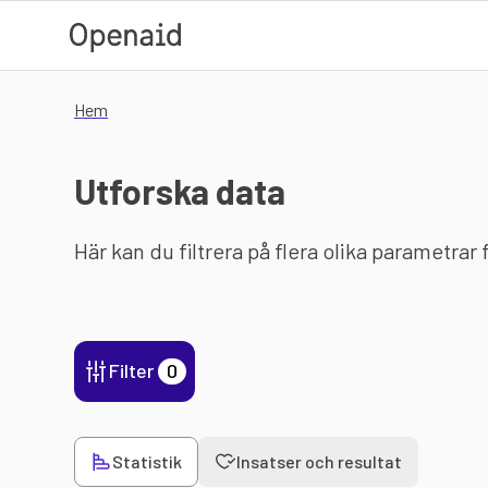
Hoppa till huvudinnehåll
Hem
Utforska data
Här kan du filtrera på flera olika parametrar
Filter
0
Statistik
Insatser och resultat