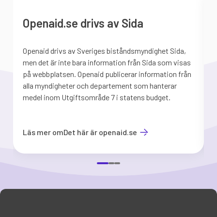
Openaid.se drivs av Sida
Openaid drivs av Sveriges biståndsmyndighet Sida,
S
men det är inte bara information från Sida som visas
på webbplatsen. Openaid publicerar information från
b
alla myndigheter och departement som hanterar
medel inom Utgiftsområde 7 i statens budget.
d
Läs mer om
Det här är openaid.se
Item
1
of
3