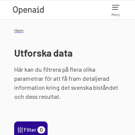
Hoppa till huvudinnehåll
Meny
Hem
Utforska data
Här kan du filtrera på flera olika
parametrar för att få fram detaljerad
information kring det svenska biståndet
och dess resultat.
Filter
0