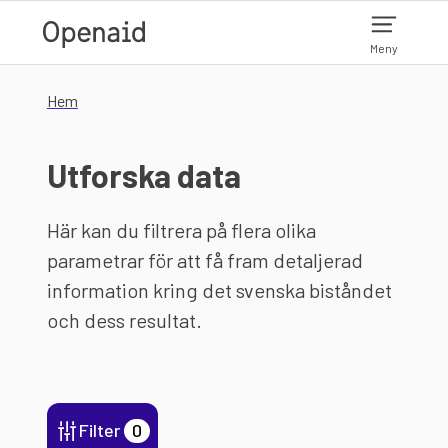
Hoppa till huvudinnehåll
Meny
Hem
Utforska data
Här kan du filtrera på flera olika
parametrar för att få fram detaljerad
information kring det svenska biståndet
och dess resultat.
Filter
0