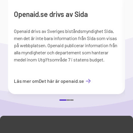
Openaid.se drivs av Sida
Openaid drivs av Sveriges biståndsmyndighet Sida,
S
men det är inte bara information från Sida som visas
på webbplatsen. Openaid publicerar information från
b
alla myndigheter och departement som hanterar
medel inom Utgiftsområde 7 i statens budget.
d
Läs mer om
Det här är openaid.se
Item
1
of
3