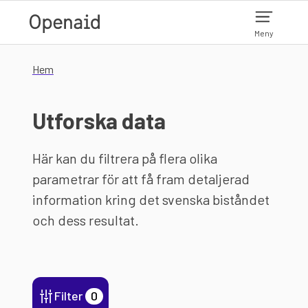
Hoppa till huvudinnehåll
Meny
Hem
Utforska data
Här kan du filtrera på flera olika
parametrar för att få fram detaljerad
information kring det svenska biståndet
och dess resultat.
Filter
0