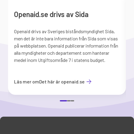
Openaid.se drivs av Sida
Openaid drivs av Sveriges biståndsmyndighet Sida,
S
men det är inte bara information från Sida som visas
på webbplatsen. Openaid publicerar information från
b
alla myndigheter och departement som hanterar
medel inom Utgiftsområde 7 i statens budget.
d
Läs mer om
Det här är openaid.se
Item
1
of
3