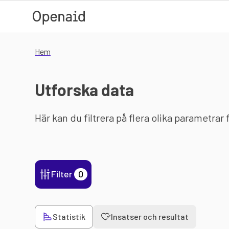
Hoppa till huvudinnehåll
Hem
Utforska data
Här kan du filtrera på flera olika parametrar
Filter
0
Statistik
Insatser och resultat