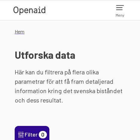
Hoppa till huvudinnehåll
Meny
Hem
Utforska data
Här kan du filtrera på flera olika
parametrar för att få fram detaljerad
information kring det svenska biståndet
och dess resultat.
Filter
0