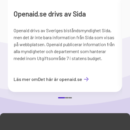
Openaid.se drivs av Sida
Openaid drivs av Sveriges biståndsmyndighet Sida,
S
men det är inte bara information från Sida som visas
på webbplatsen. Openaid publicerar information från
b
alla myndigheter och departement som hanterar
medel inom Utgiftsområde 7 i statens budget.
d
Läs mer om
Det här är openaid.se
Item
1
of
3