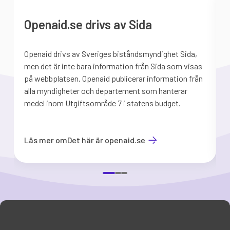
Openaid.se drivs av Sida
Openaid drivs av Sveriges biståndsmyndighet Sida,
S
men det är inte bara information från Sida som visas
på webbplatsen. Openaid publicerar information från
b
alla myndigheter och departement som hanterar
medel inom Utgiftsområde 7 i statens budget.
d
Läs mer om
Det här är openaid.se
Item
1
of
3