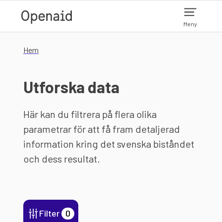
Hoppa till huvudinnehåll
Meny
Hem
Utforska data
Här kan du filtrera på flera olika
parametrar för att få fram detaljerad
information kring det svenska biståndet
och dess resultat.
Filter
0