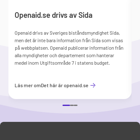
Openaid.se drivs av Sida
Openaid drivs av Sveriges biståndsmyndighet Sida,
S
men det är inte bara information från Sida som visas
på webbplatsen. Openaid publicerar information från
b
alla myndigheter och departement som hanterar
medel inom Utgiftsområde 7 i statens budget.
d
Läs mer om
Det här är openaid.se
Item
1
of
3