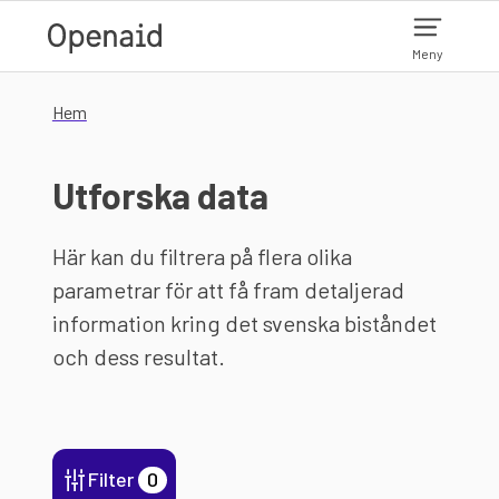
Hoppa till huvudinnehåll
Meny
Hem
Utforska data
Här kan du filtrera på flera olika
parametrar för att få fram detaljerad
information kring det svenska biståndet
och dess resultat.
Filter
0