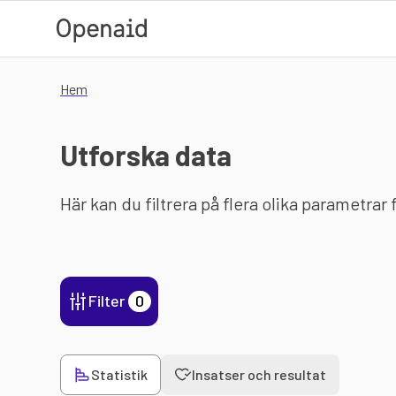
Hoppa till huvudinnehåll
Hem
Utforska data
Här kan du filtrera på flera olika parametrar
Filter
0
Statistik
Insatser och resultat