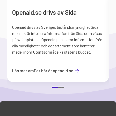
Openaid.se drivs av Sida
Openaid drivs av Sveriges biståndsmyndighet Sida,
S
men det är inte bara information från Sida som visas
på webbplatsen. Openaid publicerar information från
b
alla myndigheter och departement som hanterar
medel inom Utgiftsområde 7 i statens budget.
d
Läs mer om
Det här är openaid.se
Item
1
of
3