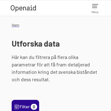
Hoppa till huvudinnehåll
Meny
Hem
Utforska data
Här kan du filtrera på flera olika
parametrar för att få fram detaljerad
information kring det svenska biståndet
och dess resultat.
Filter
0