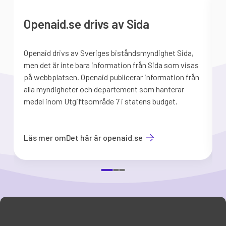
Openaid.se drivs av Sida
Openaid drivs av Sveriges biståndsmyndighet Sida,
S
men det är inte bara information från Sida som visas
på webbplatsen. Openaid publicerar information från
b
alla myndigheter och departement som hanterar
medel inom Utgiftsområde 7 i statens budget.
d
Läs mer om
Det här är openaid.se
Item
1
of
3