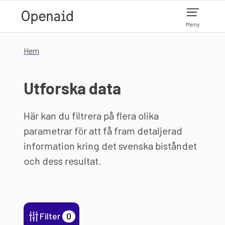
Hoppa till huvudinnehåll
Meny
Hem
Utforska data
Här kan du filtrera på flera olika
parametrar för att få fram detaljerad
information kring det svenska biståndet
och dess resultat.
Filter
0