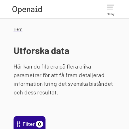
Hoppa till huvudinnehåll
Meny
Hem
Utforska data
Här kan du filtrera på flera olika
parametrar för att få fram detaljerad
information kring det svenska biståndet
och dess resultat.
Filter
0