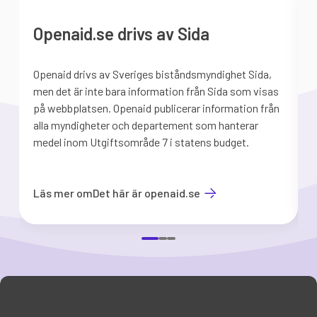
Openaid.se drivs av Sida
Openaid drivs av Sveriges biståndsmyndighet Sida,
S
men det är inte bara information från Sida som visas
på webbplatsen. Openaid publicerar information från
b
alla myndigheter och departement som hanterar
medel inom Utgiftsområde 7 i statens budget.
d
Läs mer om
Det här är openaid.se
Item
1
of
3