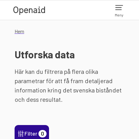
Hoppa till huvudinnehåll
Meny
Hem
Utforska data
Här kan du filtrera på flera olika
parametrar för att få fram detaljerad
information kring det svenska biståndet
och dess resultat.
Filter
0