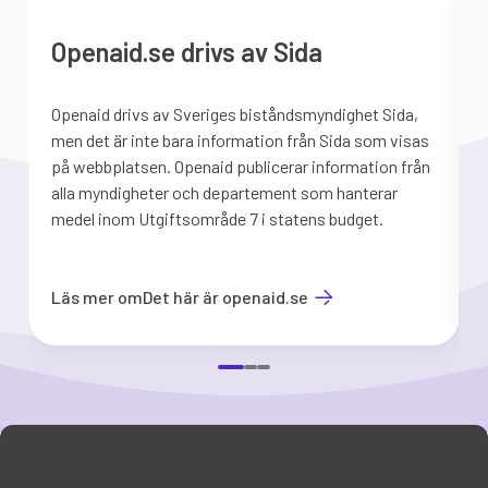
Openaid.se drivs av Sida
Openaid drivs av Sveriges biståndsmyndighet Sida,
S
men det är inte bara information från Sida som visas
på webbplatsen. Openaid publicerar information från
b
alla myndigheter och departement som hanterar
medel inom Utgiftsområde 7 i statens budget.
d
Läs mer om
Det här är openaid.se
Item
1
of
3