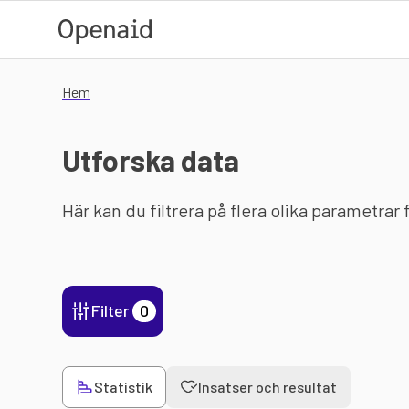
Hoppa till huvudinnehåll
Hem
Utforska data
Här kan du filtrera på flera olika parametrar
Filter
0
Statistik
Insatser och resultat