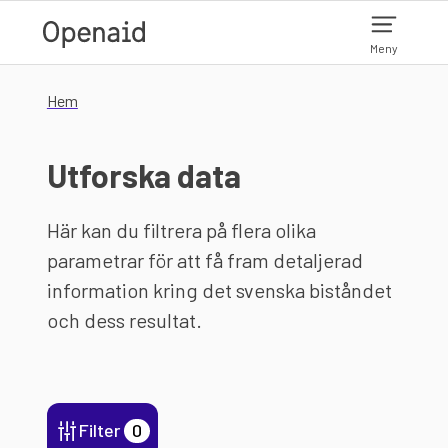
Hoppa till huvudinnehåll
Meny
Hem
Utforska data
Här kan du filtrera på flera olika
parametrar för att få fram detaljerad
information kring det svenska biståndet
och dess resultat.
Filter
0