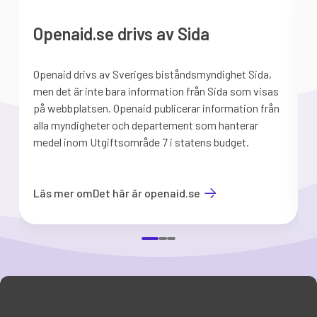
Openaid.se drivs av Sida
Openaid drivs av Sveriges biståndsmyndighet Sida,
S
men det är inte bara information från Sida som visas
på webbplatsen. Openaid publicerar information från
b
alla myndigheter och departement som hanterar
medel inom Utgiftsområde 7 i statens budget.
d
Läs mer om
Det här är openaid.se
Item
1
of
3