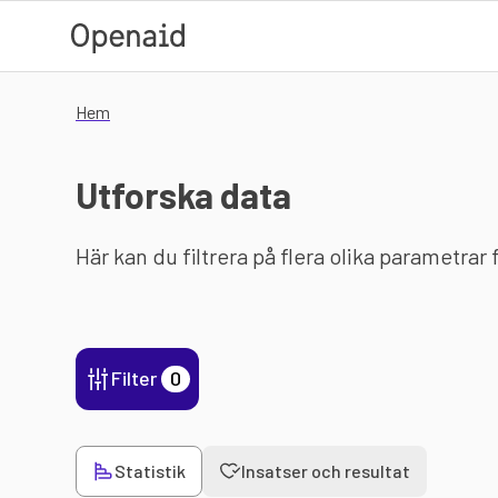
Hoppa till huvudinnehåll
Hem
Utforska data
Här kan du filtrera på flera olika parametrar
Filter
0
Statistik
Insatser och resultat