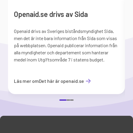
Openaid.se drivs av Sida
Openaid drivs av Sveriges biståndsmyndighet Sida,
S
men det är inte bara information från Sida som visas
på webbplatsen. Openaid publicerar information från
b
alla myndigheter och departement som hanterar
medel inom Utgiftsområde 7 i statens budget.
d
Läs mer om
Det här är openaid.se
Item
1
of
3