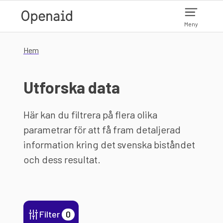
Hoppa till huvudinnehåll
Meny
Hem
Utforska data
Här kan du filtrera på flera olika
parametrar för att få fram detaljerad
information kring det svenska biståndet
och dess resultat.
Filter
0