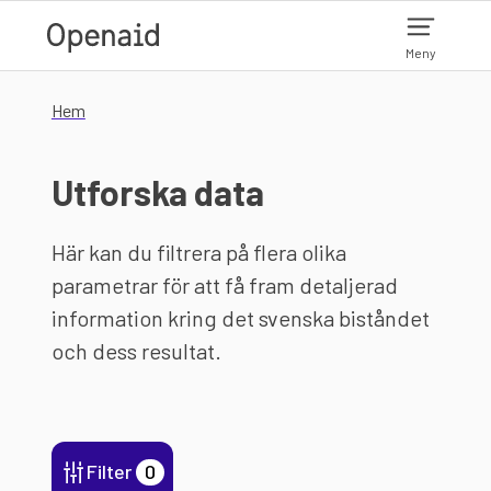
Hoppa till huvudinnehåll
Meny
Hem
Utforska data
Här kan du filtrera på flera olika
parametrar för att få fram detaljerad
information kring det svenska biståndet
och dess resultat.
Filter
0