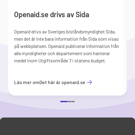
Openaid.se drivs av Sida
Openaid drivs av Sveriges biståndsmyndighet Sida,
S
men det är inte bara information från Sida som visas
på webbplatsen. Openaid publicerar information från
b
alla myndigheter och departement som hanterar
medel inom Utgiftsområde 7 i statens budget.
d
Läs mer om
Det här är openaid.se
Item
1
of
3