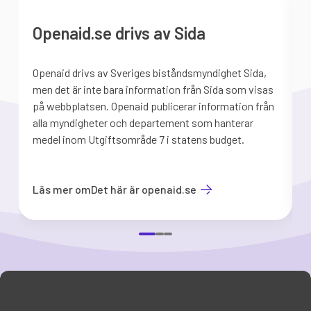
Openaid.se drivs av Sida
Openaid drivs av Sveriges biståndsmyndighet Sida,
S
men det är inte bara information från Sida som visas
på webbplatsen. Openaid publicerar information från
b
alla myndigheter och departement som hanterar
medel inom Utgiftsområde 7 i statens budget.
d
Läs mer om
Det här är openaid.se
Item
1
of
3