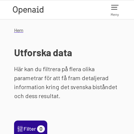
Hoppa till huvudinnehåll
Meny
Hem
Utforska data
Här kan du filtrera på flera olika
parametrar för att få fram detaljerad
information kring det svenska biståndet
och dess resultat.
Filter
0