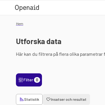
Hoppa till huvudinnehåll
Hem
Utforska data
Här kan du filtrera på flera olika parametrar
Filter
0
Statistik
Insatser och resultat